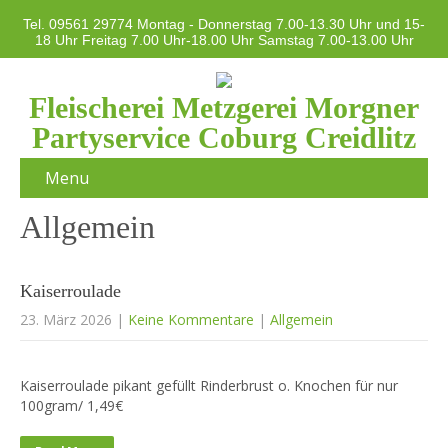
Tel. 09561 29774 Montag - Donnerstag 7.00-13.30 Uhr und 15-
18 Uhr Freitag 7.00 Uhr-18.00 Uhr Samstag 7.00-13.00 Uhr
Fleischerei Metzgerei Morgner
Partyservice Coburg Creidlitz
Menu
Allgemein
Kaiserroulade
23. März 2026
|
Keine Kommentare
|
Allgemein
Kaiserroulade pikant gefüllt Rinderbrust o. Knochen für nur
100gram/ 1,49€